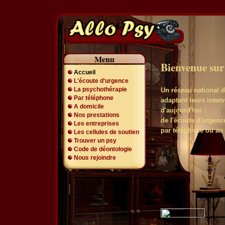
Menu
Bienvenue sur
Accueil
L'écoute d'urgence
La psychothérapie
Un réseau national 
Par téléphone
adaptent leurs inte
A domicile
d'aujourd'hui :
Nos prestations
de l'écoute d'urgenc
Les entreprises
par téléphone ou au 
Les cellules de soutien
Trouver un psy
Code de déontologie
Nous rejoindre