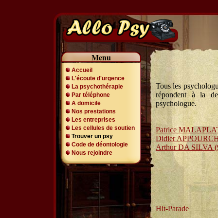
Menu
Accueil
L'écoute d'urgence
Tous les psycholog
La psychothérapie
répondent à la d
Par téléphone
psychologue.
A domicile
Nos prestations
Les entreprises
Les cellules de soutien
Patrice MALAPLAT
Trouver un psy
Didier APPOURC
Code de déontologie
Arthur DA SILVA (
Nous rejoindre