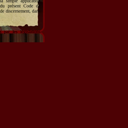
la simple application
s du présent Code de
 de discernement, dans
 par les législations
roits fondamentaux des
 de leur protection. Il
personnes concernées.
ement et librement à un
nes en garantissant le
l respecte le principe
 lui-même.
oriques régulièrement
scerner son implication
ogue est garant de ses
pte tenu de sa formation
 sait ne pas avoir les
le psychologue a une