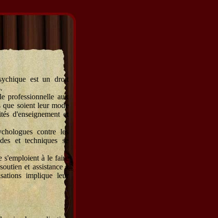
ychique est un droit
.
le professionnelle aux
s que soient leur mode
ités d'enseignement et
ychologues contre les
des et techniques se
 s'emploient à le faire
soutien et assistance à
sations implique leur