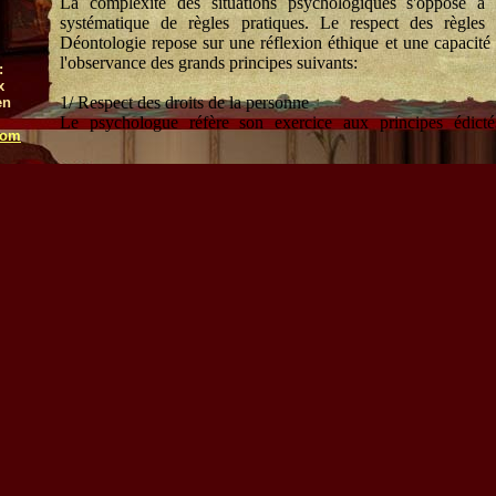
La complexité des situations psychologiques s'oppose à 
systématique de règles pratiques. Le respect des règle
Déontologie repose sur une réflexion éthique et une capacité
l'observance des grands principes suivants:
:
x
1/ Respect des droits de la personne
en
Le psychologue réfère son exercice aux principes édictés
com
nationale, européenne et internationale sur le respect des d
personnes, et spécialement de leur dignité, de leur liberté et
n'intervient qu'avec le consentement libre et éclairé des 
Réciproquement, toute personne doit pouvoir s'adresser direct
psychologue. Le psychologue préserve la vie privée des person
respect du secret professionnel, y compris entre collègues. I
fondamental que nul n'est tenu de révéler quoi que ce soit sur
2/ Compétence
Le psychologue tient ses compétences de connaissances thé
mises à jour, d'une formation continue et d'une formation à di
personnelle dans la compréhension d'autrui. Chaque psychol
qualifications particulières et définit ses limites propres, com
et de son expérience. Il refuse toute intervention lorsqu'il
compétences requises.
3/ Responsabilité
Outre les responsabilités définies par la loi commune, 